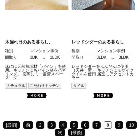
木漏れ日のある暮らし。
レッドシダーのある暮らし
種別
マンション事例
種別
マンション事例
間取り
3DK → 1LDK
間取り
3LDK → 3LDK
床には天然無垢材「パイン」を使
レッドシダーをふんだんに使用
用。キッチンにもパイン材をパネ
（天井・壁） キッチンにモザイク
リング。 窓際にミニ書斎スペー
タイルを使用 居室にアクセントカ
ス。ダ...
ラー
ナチュラル
こだわりキッチン
タイル
[最初]
前
2
3
4
5
6
7
8
9
10
次
[最後]