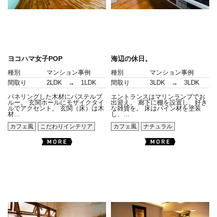
ヨコハマ女子POP
海辺の休日。
種別
マンション事例
種別
マンション事例
間取り
2LDK → 1LDK
間取り
3LDK → 3LDK
パネリングした木材にパステルブ
エントランスはマリンランプでお
ルー。 玄関ホールにモザイクタイ
出迎え。 廊下に棚を設置し、好き
ルでアクセント。 玄関（床）は木
な雑貨を。 床はパイン材を塗装
材...
し、...
カフェ風
こだわりインテリア
カフェ風
ナチュラル