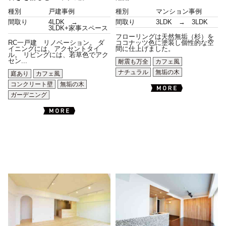
種別
戸建事例
種別
マンション事例
間取り
4LDK →
間取り
3LDK → 3LDK
3LDK+家事スペース
フローリングは天然無垢（杉）を
RC一戸建 リノベーション。 ダ
ココナッツ色に塗装し個性的な空
イニングには、アクセントタイ
間に仕上げました。
ル。 リビングには、若草色でアク
セン...
耐震も万全
カフェ風
ナチュラル
無垢の木
庭あり
カフェ風
コンクリート壁
無垢の木
ガーデニング