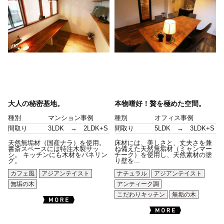
大人の秘密基地。
本物嗜好！贅を極めた空間。
種別
マンション事例
種別
オフィス事例
間取り
3LDK → 2LDK+S
間取り
5LDK → 3LDK+S
天然無垢材（国産ナラ）を使用。
床材には、美しさと、丈夫さを兼
書斎スペースには特注木製サッ
ね備えた天然無垢材（ミャンマー
シ。 キッチンにも木材をパネリン
チーク）を使用し、天然素材の塗
グ。
り壁を...
カフェ風
アジアンテイスト
ナチュラル
アジアンテイスト
無垢の木
アンティーク調
こだわりキッチン
無垢の木