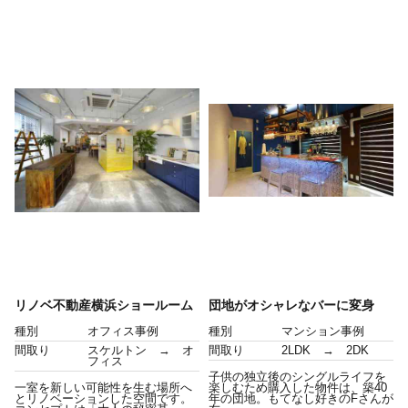
リノベ不動産横浜ショールーム
団地がオシャレなバーに変身
種別
オフィス事例
種別
マンション事例
間取り
スケルトン → オ
間取り
2LDK → 2DK
フィス
子供の独立後のシングルライフを
一室を新しい可能性を生む場所へ
楽しむため購入した物件は、築40
とリノベーションした空間です。
年の団地。もてなし好きのFさんが