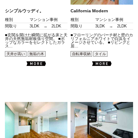
シンプルウッディ。
California Modern
種別
マンション事例
種別
マンション事例
間取り
3LDK → 2LDK
間取り
3LDK → 2LDK
■玄関を開けた瞬間に拡がる床と天
■フローリングのバーチ材と壁のカ
井の天然無垢材板張り空間。 ■ポ
リフォルニアホワイトで白浜をイ
ップなカラーをセレクトしたガラ
メージさせている。 ■リビングと
ス...
居...
天井が高い
無垢の木
自転車収納
タイル