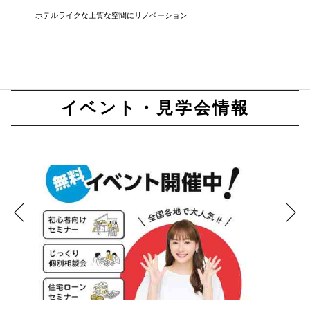
ホテルライクな上質な空間にリノベーション
無駄を排
まい
イベント・見学会情報