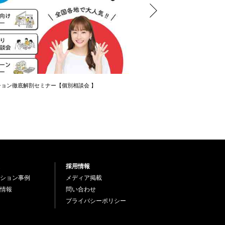
ョン徹底解剖セミナー【個別相談会 】
知らないと損する住宅ローンの
採用情報
ション事例
メディア掲載
情報
問い合わせ
プライバシーポリシー