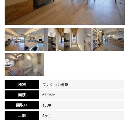
種別
マンション事例
面積
67.95㎡
間取り
1LDK
工期
2ヶ月