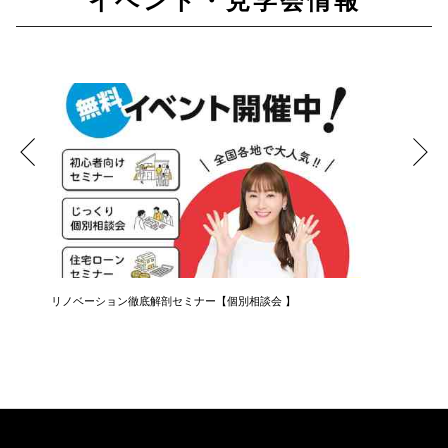
イベント・見学会情報
リノベーション徹底解剖セミナー【個別相談会 】
知らない