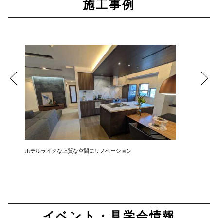
施工事例
ホテルライクな上質な空間にリノベーション
無駄を排
まい
イベント・見学会情報