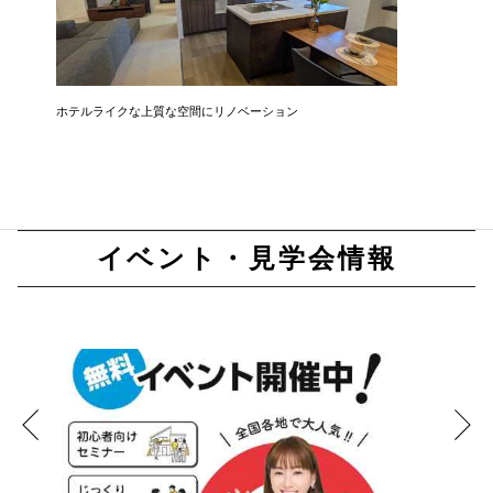
ホテルライクな上質な空間にリノベーション
無駄を排
まい
イベント・見学会情報