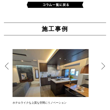
施工事例
ホテルライクな上質な空間にリノベーション
無駄を排
まい