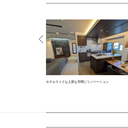
BQ
ホテルライクな上質な空間にリノベーション