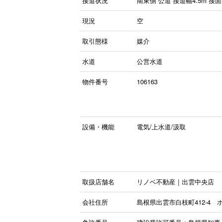
接道状況
南東側 公道 接道幅4.5m 接面1
現況
空
取引態様
媒介
水道
公営水道
物件番号
106163
設備・機能
電気/上水道/汲取
取扱店舗名
リノベ不動産｜出雲中央店
会社住所
島根県出雲市白枝町412-4 