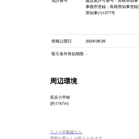
免許番号
建設業許可番号：島根県知事 
事務所登録：島根県知事登録第(
県知事(1)1377号
情報公開日
2024/08/26
取引条件有効期限
-
周辺環境
長浜小学校
(約1747m)
リノベ不動産なら
理想の暮らしが叶えられます。