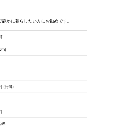
で静かに暮らしたい方にお勧めです。
町
6m)
坪) (公簿)
)
49坪