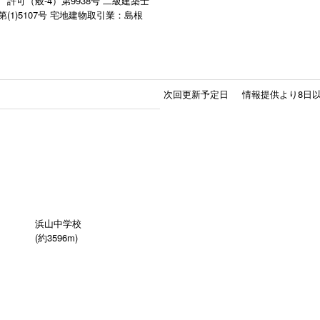
許可（般-4）第9938号 二級建築士
1)5107号 宅地建物取引業：島根
次回更新予定日
情報提供より8日
浜山中学校
(約3596m)