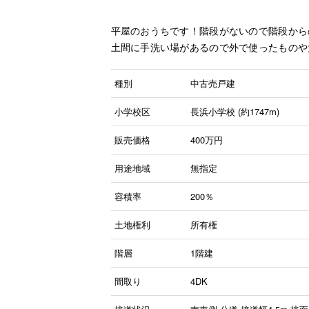
平屋のおうちです！階段がないので階段から
土間に手洗い場があるので外で使ったものや
種別
中古売戸建
小学校区
長浜小学校 (約1747m)
販売価格
400
万円
用途地域
無指定
容積率
200％
土地権利
所有権
階層
1階建
間取り
4DK