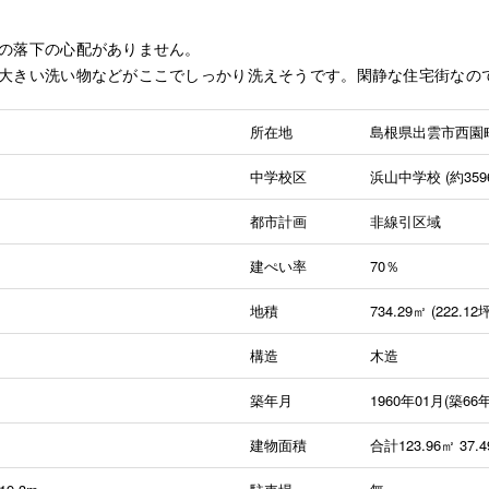
の落下の心配がありません。
大きい洗い物などがここでしっかり洗えそうです。閑静な住宅街なの
所在地
島根県出雲市西園
中学校区
浜山中学校 (約359
都市計画
非線引区域
建ぺい率
70％
地積
734.29㎡ (222.12
構造
木造
築年月
1960年01月(築66年
建物面積
合計123.96㎡ 37.