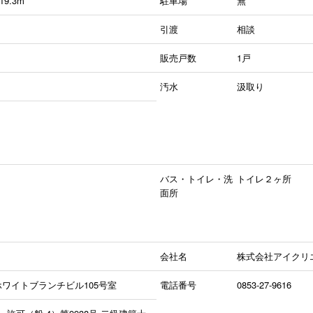
9.3m
駐車場
無
引渡
相談
販売戸数
1戸
汚水
汲取り
バス・トイレ・洗
トイレ２ヶ所
面所
会社名
株式会社アイクリ
ホワイトブランチビル105号室
電話番号
0853-27-9616