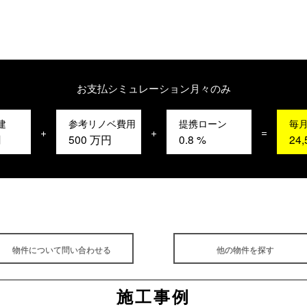
お支払シミュレーション
月々のみ
建
参考リノベ費用
提携ローン
毎
+
+
=
円
500
万円
0.8
%
24,
物件について問い合わせる
他の物件を探す
施工事例