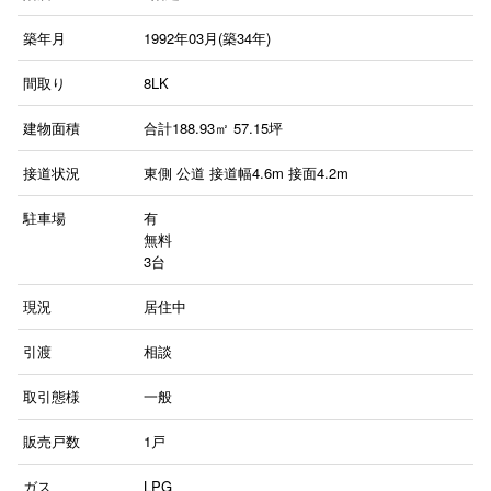
築年月
1992年03月(築34年)
間取り
8LK
建物面積
合計188.93㎡ 57.15坪
接道状況
東側 公道 接道幅4.6m 接面4.2m
駐車場
有
無料
3台
現況
居住中
引渡
相談
取引態様
一般
販売戸数
1戸
ガス
LPG