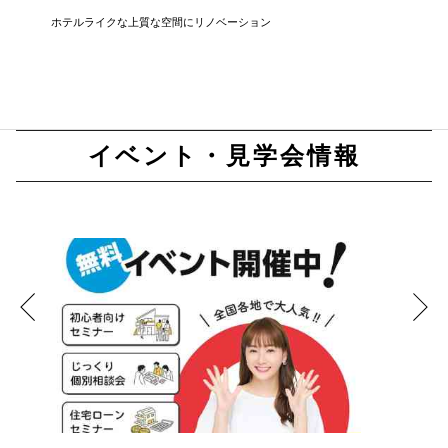
ホテルライクな上質な空間にリノベーション
無駄を排
まい
イベント・見学会情報