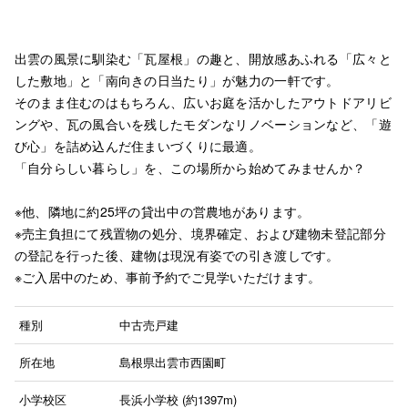
出雲の風景に馴染む「瓦屋根」の趣と、開放感あふれる「広々と
した敷地」と「南向きの日当たり」が魅力の一軒です。
そのまま住むのはもちろん、広いお庭を活かしたアウトドアリビ
ングや、瓦の風合いを残したモダンなリノベーションなど、「遊
び心」を詰め込んだ住まいづくりに最適。
「自分らしい暮らし」を、この場所から始めてみませんか？
※他、隣地に約25坪の貸出中の営農地があります。
※売主負担にて残置物の処分、境界確定、および建物未登記部分
の登記を行った後、建物は現況有姿での引き渡しです。
※ご入居中のため、事前予約でご見学いただけます。
種別
中古売戸建
所在地
島根県出雲市西園町
小学校区
長浜小学校 (約1397m)