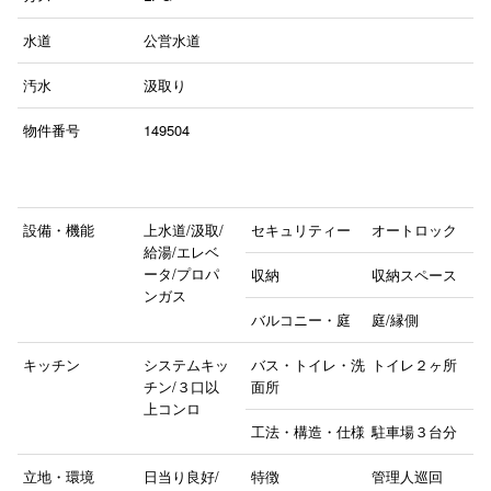
水道
公営水道
汚水
汲取り
物件番号
149504
設備・機能
上水道/汲取/
セキュリティー
オートロック
給湯/エレベ
ータ/プロパ
収納
収納スペース
ンガス
バルコニー・庭
庭/縁側
キッチン
システムキッ
バス・トイレ・洗
トイレ２ヶ所
チン/３口以
面所
上コンロ
工法・構造・仕様
駐車場３台分
立地・環境
日当り良好/
特徴
管理人巡回