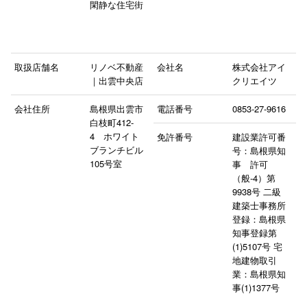
閑静な住宅街
取扱店舗名
リノベ不動産
会社名
株式会社アイ
｜出雲中央店
クリエイツ
会社住所
島根県出雲市
電話番号
0853-27-9616
白枝町412-
4 ホワイト
免許番号
建設業許可番
ブランチビル
号：島根県知
105号室
事 許可
（般-4）第
9938号 二級
建築士事務所
登録：島根県
知事登録第
(1)5107号 宅
地建物取引
業：島根県知
事(1)1377号