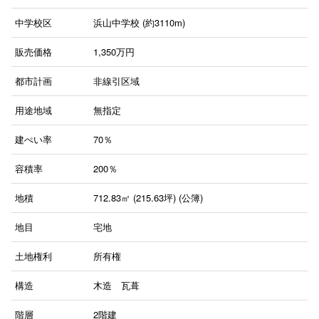
中学校区
浜山中学校 (約3110m)
販売価格
1,350
万円
都市計画
非線引区域
用途地域
無指定
建ぺい率
70％
容積率
200％
地積
712.83㎡ (215.63坪) (公簿)
地目
宅地
土地権利
所有権
構造
木造 瓦葺
階層
2階建