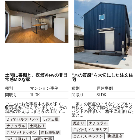
土間に書棚と、夜景Viewの非日
“木の質感”を大切にした注文住
常感MIXな家
宅
種別
マンション事例
種別
戸建事例
間取り
1LDK
間取り
3LDK
ご主人はお仕事柄本の数が多く、
「家」の原点のようなシンプルな
収納場所に悩んでいました。 その
外観と、あえて露出した梁がアク
場所の答えは...まさかの土間？...
セントの住まい。 格子に組まれた
梁と...
DIYでセルフリノベ
カフェ風
庭あり
ナチュラル
ナチュラル
土間あり
こだわりインテリア
こだわりキッチン
自転車収納
こだわりキッチン
眺望最高
ふたり暮らし
自宅で仕事