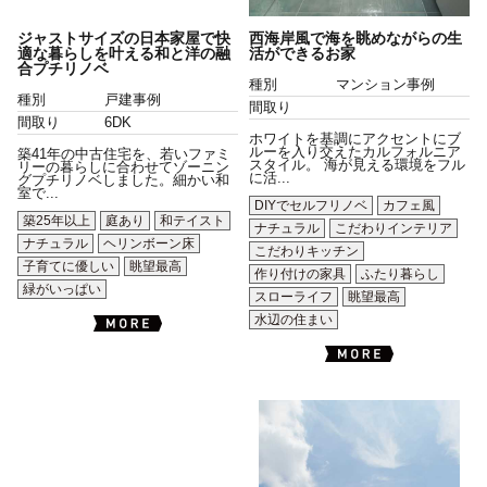
ジャストサイズの日本家屋で快
西海岸風で海を眺めながらの生
適な暮らしを叶える和と洋の融
活ができるお家
合プチリノベ
種別
マンション事例
種別
戸建事例
間取り
間取り
6DK
ホワイトを基調にアクセントにブ
ルーを入り交えたカルフォルニア
築41年の中古住宅を、若いファミ
スタイル。 海が見える環境をフル
リーの暮らしに合わせてゾーニン
に活...
グプチリノベしました。細かい和
室で...
DIYでセルフリノベ
カフェ風
築25年以上
庭あり
和テイスト
ナチュラル
こだわりインテリア
ナチュラル
ヘリンボーン床
こだわりキッチン
子育てに優しい
眺望最高
作り付けの家具
ふたり暮らし
緑がいっぱい
スローライフ
眺望最高
水辺の住まい