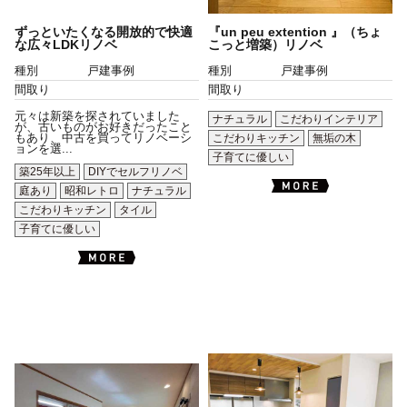
ずっといたくなる開放的で快適
『un peu extention 』（ちょ
な広々LDKリノベ
こっと増築）リノベ
種別
戸建事例
種別
戸建事例
間取り
間取り
元々は新築を探されていました
ナチュラル
こだわりインテリア
が、古いものがお好きだったこと
もあり、中古を買ってリノベーシ
こだわりキッチン
無垢の木
ョンを選...
子育てに優しい
築25年以上
DIYでセルフリノベ
庭あり
昭和レトロ
ナチュラル
こだわりキッチン
タイル
子育てに優しい