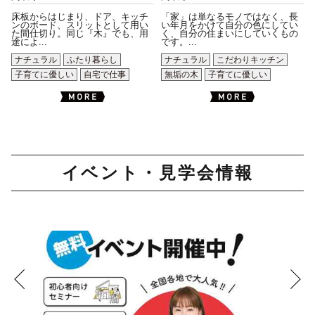
床板からはじまり、ドア、キッチ
「家」は単なるモノではなく、長
ンのボード、スリットとして用い
い年月をかけて自分の色にしてい
た間仕切り。同じ『木』でも、用
く、自分の住まいにしていくもの
途によ...
です。...
ナチュラル
ふたり暮らし
ナチュラル
こだわりキッチン
子育てに優しい
自宅で仕事
無垢の木
子育てに優しい
イベント・見学会情報