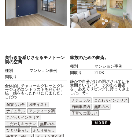
奥行きを感じさせるモノトーン
家族のための書斎。
調の空間
種別
マンション事例
種別
マンション事例
間取り
2LDK
間取り
静かで自分だけの閉ざされている
空間というイメージのある書斎
全体的にチャコールグレーとグレ
を、あえてリビングに持ってきま
ージュのコントラストを利かせ、
した。そ...
統一感をもった作りにしました。
こだわ...
ナチュラル
こだわりインテリア
耐震も万全
和テイスト
自転車収納
無垢の木
ナチュラル
アンティーク調
子育てに優しい
こだわりインテリア
こだわりキッチン
無垢の木
ひとり暮らし
ふたり暮らし
子育てに優しい
ペットと暮らす