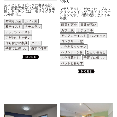
間取り
広々としたリビングに書斎を設
け、家族の繋がりが感じられる空
マテリアルにこだわった、ブルッ
間。キッチンには、モザイクタイ
クリンスタイルな戸建てリノベー
ルを使用...
ションです。 2階の壁にはタイル
を数...
耐震も万全
カフェ風
耐震も万全
天井が高い
和テイスト
ナチュラル
カフェ風
ナチュラル
アジアンテイスト
アジアンテイスト
ハンモック
こだわりキッチン
コンクリート壁
作り付けの家具
タイル
こだわりキッチン
子育てに優しい
自宅で仕事
ヘリンボーン床
ひとり暮らし
ふたり暮らし
子育てに優しい
ペットと暮らす