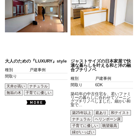
大人のための『LUXURY』style
ジャストサイズの日本家屋で快
適な暮らしを叶える和と洋の融
合プチリノベ
種別
戸建事例
間取り
種別
戸建事例
間取り
6DK
天井が高い
ナチュラル
無垢の木
子育てに優しい
築41年の中古住宅を、若いファミ
リーの暮らしに合わせてゾーニン
グプチリノベしました。細かい和
室で...
築25年以上
庭あり
和テイスト
ナチュラル
ヘリンボーン床
子育てに優しい
眺望最高
緑がいっぱい