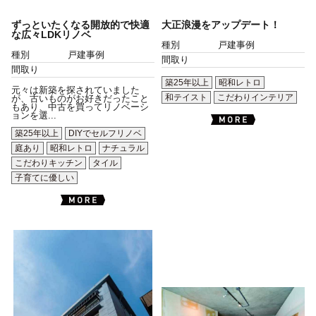
ずっといたくなる開放的で快適
大正浪漫をアップデート！
な広々LDKリノベ
種別
戸建事例
種別
戸建事例
間取り
間取り
築25年以上
昭和レトロ
元々は新築を探されていました
和テイスト
こだわりインテリア
が、古いものがお好きだったこと
もあり、中古を買ってリノベーシ
ョンを選...
築25年以上
DIYでセルフリノベ
庭あり
昭和レトロ
ナチュラル
こだわりキッチン
タイル
子育てに優しい