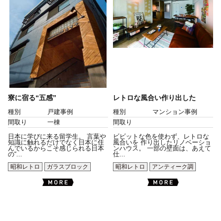
寮に宿る“五感”
レトロな風合い作り出した
種別
戸建事例
種別
マンション事例
間取り
一棟
間取り
日本に学びに来る留学生。 言葉や
ビビットな色を使わず、レトロな
知識に触れるだけでなく日本に住
風合いを 作り出したリノベーショ
んでいるからこそ感じられる日本
ンハウス。 一部の壁面は、あえて
の“...
仕...
昭和レトロ
ガラスブロック
昭和レトロ
アンティーク調